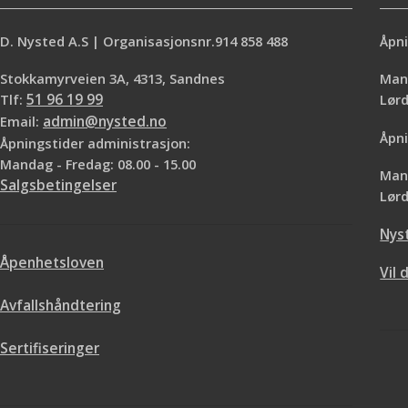
D. Nysted A.S | Organisasjonsnr.914 858 488
Åpni
Stokkamyrveien 3A, 4313, Sandnes
Mand
Tlf:
51 96 19 99
Lø
Email:
admin@nysted.no
Åpni
Åpningstider administrasjon:
Mandag - Fredag: 08.00 - 15.00
Mand
Salgsbetingelser
Lørd
Nys
Åpenhetsloven
Vil 
Avfallshåndtering
Sertifiseringer