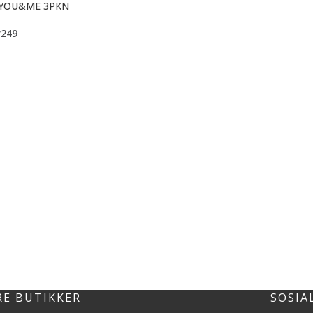
 YOU&ME 3PKN
r
249
RE BUTIKKER
SOSIA