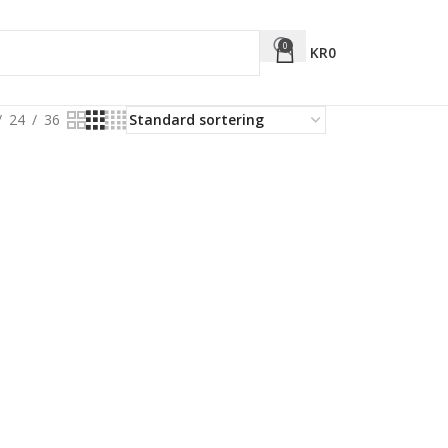
0
KR
0
24
36