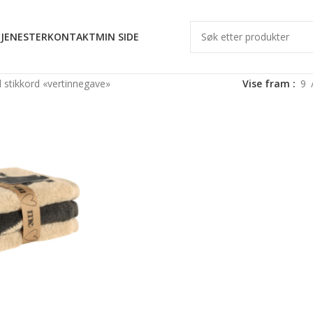
JENESTER
KONTAKT
MIN SIDE
 stikkord «vertinnegave»
Vise fram
9