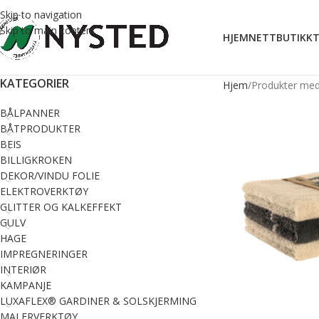
Skip to navigation
Skip to main content
HJEM
NETTBUTIKK
T
KATEGORIER
Hjem
Produkter med
BÅLPANNER
BÅTPRODUKTER
BEIS
BILLIGKROKEN
DEKOR/VINDU FOLIE
ELEKTROVERKTØY
GLITTER OG KALKEFFEKT
GULV
HAGE
IMPREGNERINGER
INTERIØR
KAMPANJE
LUXAFLEX® GARDINER & SOLSKJERMING
MALERVERKTØY