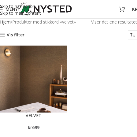
Skip to navigation
MENY
K
Skip to main content
Hjem
Produkter med stikkord «velvet»
Viser det ene resultatet
Vis filter
VELVET
kr
699