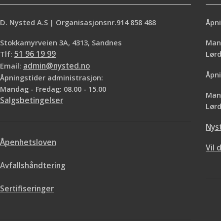
D. Nysted A.S | Organisasjonsnr.914 858 488
Åpni
Stokkamyrveien 3A, 4313, Sandnes
Mand
Tlf:
51 96 19 99
Lø
Email:
admin@nysted.no
Åpni
Åpningstider administrasjon:
Mandag - Fredag: 08.00 - 15.00
Mand
Salgsbetingelser
Lørd
Nys
Åpenhetsloven
Vil 
Avfallshåndtering
Sertifiseringer