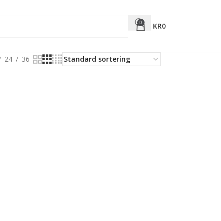
0
KR
0
24
36