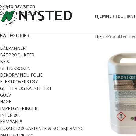
Skip to navigation
Skip to main content
HJEM
NETTBUTIKK
T
KATEGORIER
Hjem
Produkter med
BÅLPANNER
BÅTPRODUKTER
BEIS
BILLIGKROKEN
DEKOR/VINDU FOLIE
ELEKTROVERKTØY
GLITTER OG KALKEFFEKT
GULV
HAGE
IMPREGNERINGER
INTERIØR
KAMPANJE
LUXAFLEX® GARDINER & SOLSKJERMING
MALERVERKTØY