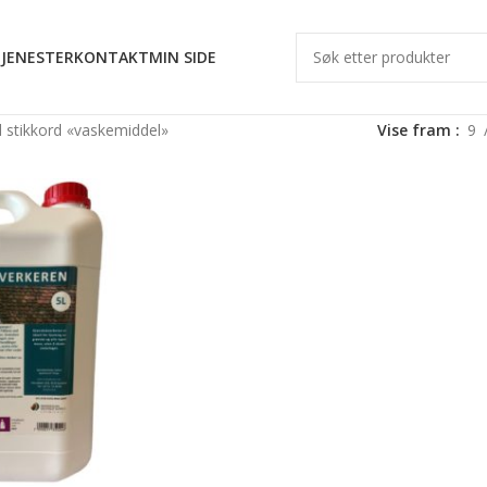
JENESTER
KONTAKT
MIN SIDE
 stikkord «vaskemiddel»
Vise fram
9