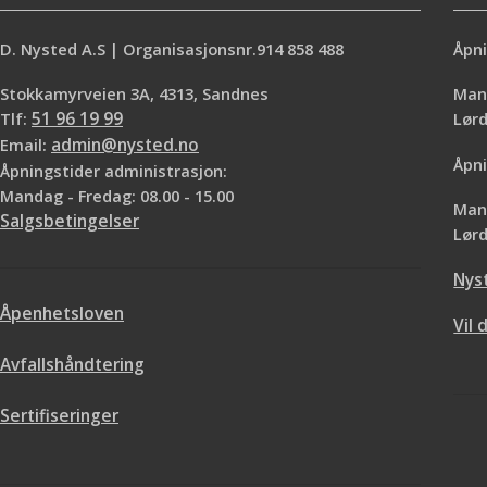
D. Nysted A.S | Organisasjonsnr.914 858 488
Åpni
Stokkamyrveien 3A, 4313, Sandnes
Mand
Tlf:
51 96 19 99
Lø
Email:
admin@nysted.no
Åpni
Åpningstider administrasjon:
Mandag - Fredag: 08.00 - 15.00
Mand
Salgsbetingelser
Lørd
Nys
Åpenhetsloven
Vil 
Avfallshåndtering
Sertifiseringer