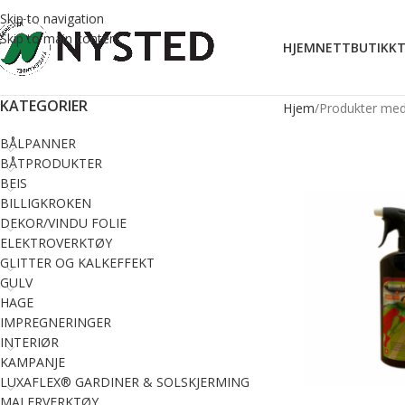
Skip to navigation
Skip to main content
HJEM
NETTBUTIKK
T
KATEGORIER
Hjem
Produkter med 
BÅLPANNER
BÅTPRODUKTER
BEIS
BILLIGKROKEN
DEKOR/VINDU FOLIE
ELEKTROVERKTØY
GLITTER OG KALKEFFEKT
GULV
HAGE
IMPREGNERINGER
INTERIØR
KAMPANJE
LUXAFLEX® GARDINER & SOLSKJERMING
MALERVERKTØY