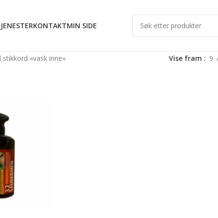
JENESTER
KONTAKT
MIN SIDE
stikkord «vask inne»
Vise fram
9