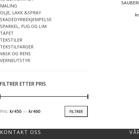
SAUBER
MALING
OLJE, LAKK &SPRAY
k
SKADEDYRBEKJEMPELSE
SPARKEL, FUG OG LIM
TAPET
TEKSTILER
TEKSTILFARGER
VASK OG RENS
VERNEUTSTYR
FILTRER ETTER PRIS
Pris:
kr450
—
kr460
FILTRER
KONTAKT OSS
VÅ