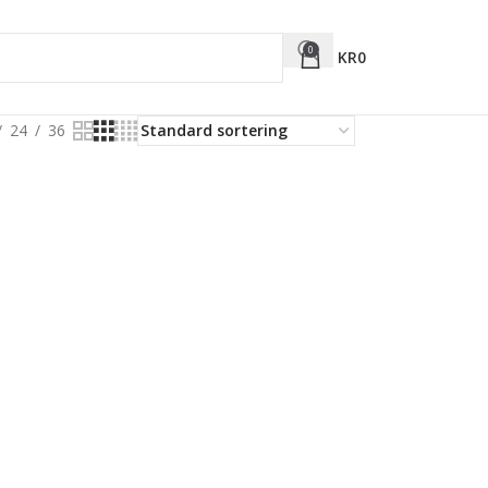
0
KR
0
24
36