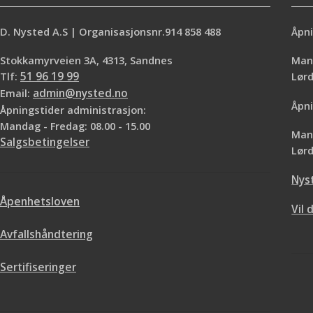
D. Nysted A.S | Organisasjonsnr.914 858 488
Åpni
Stokkamyrveien 3A, 4313, Sandnes
Mand
Tlf:
51 96 19 99
Lø
Email:
admin@nysted.no
Åpni
Åpningstider administrasjon:
Mandag - Fredag: 08.00 - 15.00
Mand
Salgsbetingelser
Lørd
Nys
Åpenhetsloven
Vil 
Avfallshåndtering
Sertifiseringer