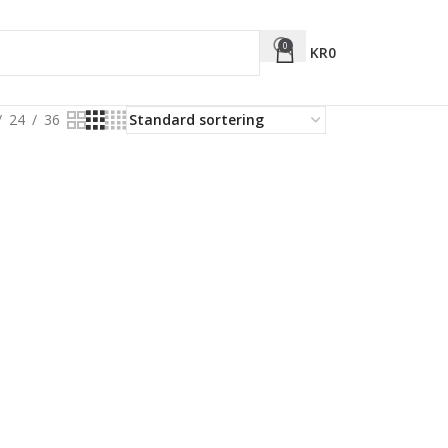
0
KR
0
24
36