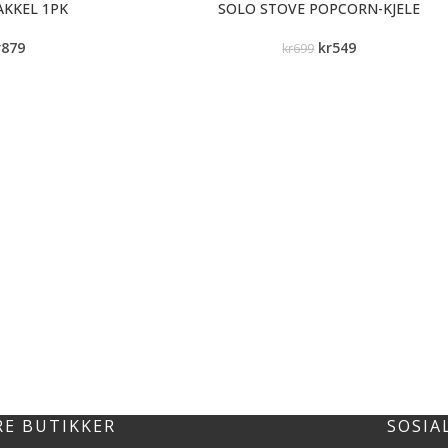
AKKEL 1PK
SOLO STOVE POPCORN-KJELE
r
879
kr
549
kr
699
RE BUTIKKER
SOSIA