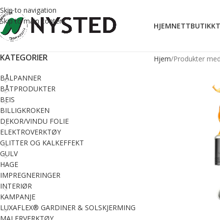
Skip to navigation
Skip to main content
HJEM
NETTBUTIKK
T
KATEGORIER
Hjem
Produkter med
BÅLPANNER
BÅTPRODUKTER
BEIS
BILLIGKROKEN
DEKOR/VINDU FOLIE
ELEKTROVERKTØY
GLITTER OG KALKEFFEKT
GULV
HAGE
IMPREGNERINGER
INTERIØR
KAMPANJE
LUXAFLEX® GARDINER & SOLSKJERMING
MALERVERKTØY