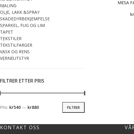
MESA F
MALING
OLJE, LAKK &SPRAY
k
SKADEDYRBEKJEMPELSE
SPARKEL, FUG OG LIM
TAPET
TEKSTILER
TEKSTILFARGER
VASK OG RENS
VERNEUTSTYR
FILTRER ETTER PRIS
Pris:
kr540
—
kr880
FILTRER
KONTAKT OSS
VÅ