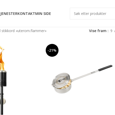
JENESTER
KONTAKT
MIN SIDE
 stikkord «uterom.flammer»
Vise fram
9
-21%