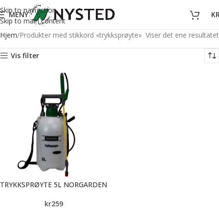
Skip to navigation
MENY
K
Skip to main content
Hjem
Produkter med stikkord «trykksprøyte»
Viser det ene resultatet
Vis filter
TRYKKSPRØYTE 5L NORGARDEN
kr
259