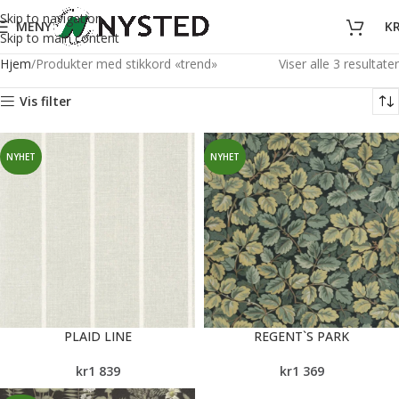
Skip to navigation
MENY
K
Skip to main content
Hjem
Produkter med stikkord «trend»
Viser alle 3 resultater
Vis filter
NYHET
NYHET
PLAID LINE
REGENT`S PARK
kr
1 839
kr
1 369