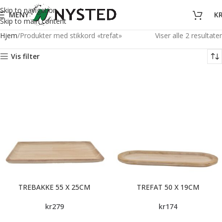
Skip to navigation
MENY
K
Skip to main content
Hjem
Produkter med stikkord «trefat»
Viser alle 2 resultater
Vis filter
TREBAKKE 55 X 25CM
TREFAT 50 X 19CM
kr
279
kr
174