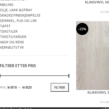
KLIKKVINYL 
MALING
OLJE, LAKK &SPRAY
kr
1 0
SKADEDYRBEKJEMPELSE
SPARKEL, FUG OG LIM
TAPET
-23%
TEKSTILER
TEKSTILFARGER
VASK OG RENS
VERNEUTSTYR
FILTRER ETTER PRIS
Pris:
kr810
—
kr820
FILTRER
KLIKKVINYL 
kr
1 0