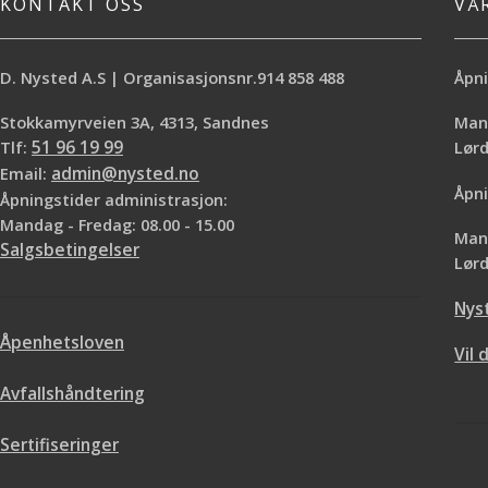
KONTAKT OSS
VÅ
D. Nysted A.S | Organisasjonsnr.914 858 488
Åpni
Stokkamyrveien 3A, 4313, Sandnes
Mand
Tlf:
51 96 19 99
Lø
Email:
admin@nysted.no
Åpni
Åpningstider administrasjon:
Mandag - Fredag: 08.00 - 15.00
Mand
Salgsbetingelser
Lørd
Nys
Åpenhetsloven
Vil 
Avfallshåndtering
Sertifiseringer