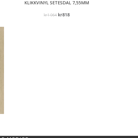
KLIKKVINYL SETESDAL 7,55MM
kr
818
kr
1 064