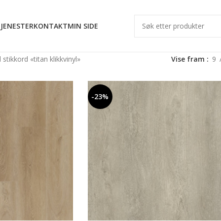
JENESTER
KONTAKT
MIN SIDE
tikkord «titan klikkvinyl»
Vise fram
9
-23%