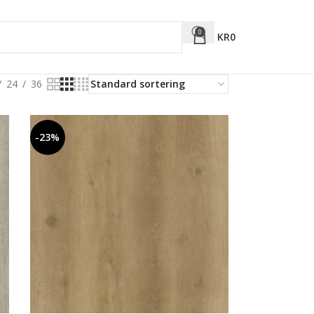
0
KR
0
24
36
-23%