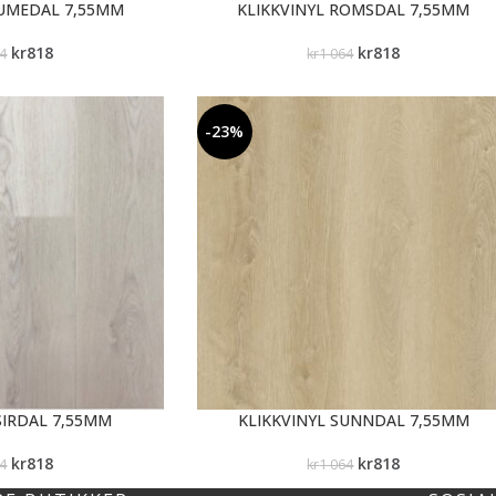
NUMEDAL 7,55MM
KLIKKVINYL ROMSDAL 7,55MM
kr
818
kr
818
64
kr
1 064
-23%
SIRDAL 7,55MM
KLIKKVINYL SUNNDAL 7,55MM
kr
818
kr
818
64
kr
1 064