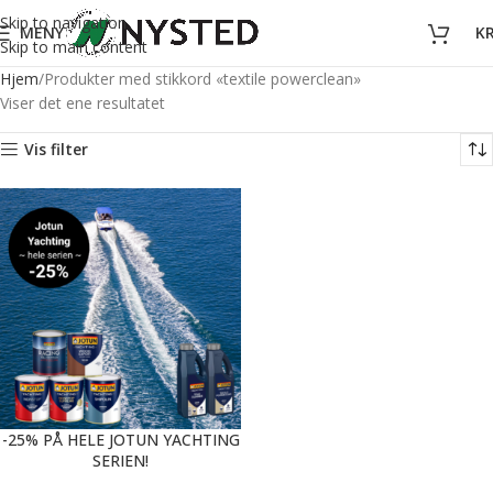
Skip to navigation
MENY
K
Skip to main content
Hjem
Produkter med stikkord «textile powerclean»
Viser det ene resultatet
Vis filter
-25% PÅ HELE JOTUN YACHTING
SERIEN!