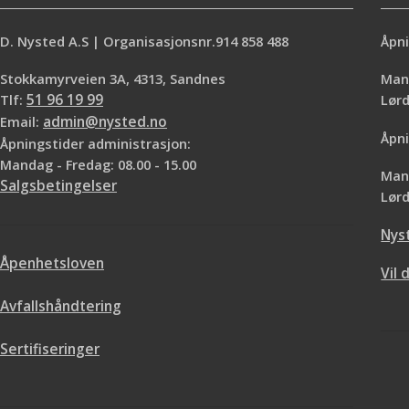
D. Nysted A.S | Organisasjonsnr.914 858 488
Åpni
Stokkamyrveien 3A, 4313, Sandnes
Mand
Tlf:
51 96 19 99
Lø
Email:
admin@nysted.no
Åpni
Åpningstider administrasjon:
Mandag - Fredag: 08.00 - 15.00
Mand
Salgsbetingelser
Lørd
Nys
Åpenhetsloven
Vil 
Avfallshåndtering
Sertifiseringer