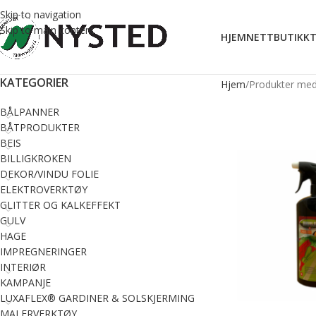
Skip to navigation
Skip to main content
HJEM
NETTBUTIKK
T
KATEGORIER
Hjem
Produkter med 
BÅLPANNER
BÅTPRODUKTER
BEIS
BILLIGKROKEN
DEKOR/VINDU FOLIE
ELEKTROVERKTØY
GLITTER OG KALKEFFEKT
GULV
HAGE
IMPREGNERINGER
INTERIØR
KAMPANJE
LUXAFLEX® GARDINER & SOLSKJERMING
MALERVERKTØY