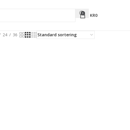
0
KR
0
24
36