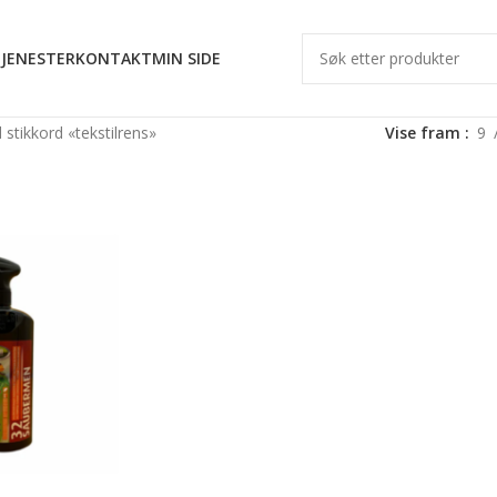
JENESTER
KONTAKT
MIN SIDE
stikkord «tekstilrens»
Vise fram
9