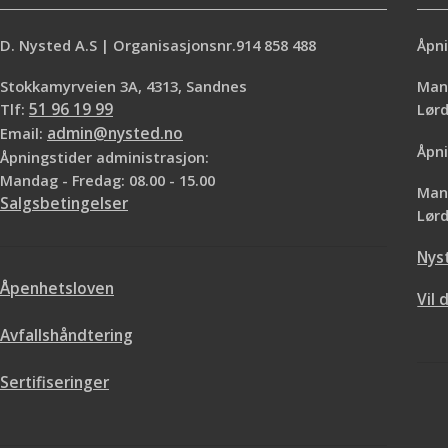
D. Nysted A.S | Organisasjonsnr.914 858 488
Åpni
Stokkamyrveien 3A, 4313, Sandnes
Mand
Tlf:
51 96 19 99
Lø
Email:
admin@nysted.no
Åpni
Åpningstider administrasjon:
Mandag - Fredag: 08.00 - 15.00
Mand
Salgsbetingelser
Lørd
Nys
Åpenhetsloven
Vil 
Avfallshåndtering
Sertifiseringer