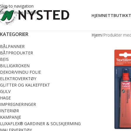
Skip to navigation
Skip to main content
HJEM
NETTBUTIKK
T
KATEGORIER
Hjem
Produkter med 
BÅLPANNER
BÅTPRODUKTER
BEIS
BILLIGKROKEN
DEKOR/VINDU FOLIE
ELEKTROVERKTØY
GLITTER OG KALKEFFEKT
GULV
HAGE
IMPREGNERINGER
INTERIØR
KAMPANJE
LUXAFLEX® GARDINER & SOLSKJERMING
MALERVERKTØY