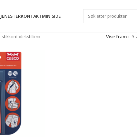
JENESTER
KONTAKT
MIN SIDE
stikkord «tekstillim»
Vise fram
9