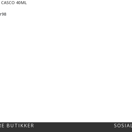
M CASCO 40ML
r
98
RE BUTIKKER
SOSIA