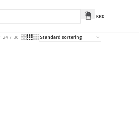
0
KR
0
24
36