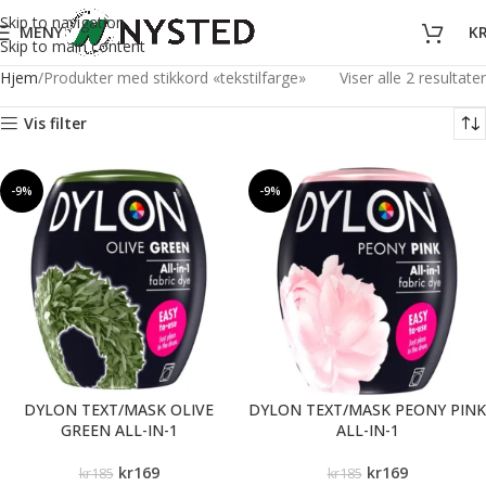
Skip to navigation
MENY
K
Skip to main content
Hjem
Produkter med stikkord «tekstilfarge»
Viser alle 2 resultater
Vis filter
-9%
-9%
DYLON TEXT/MASK OLIVE
DYLON TEXT/MASK PEONY PINK
GREEN ALL-IN-1
ALL-IN-1
kr
169
kr
169
kr
185
kr
185