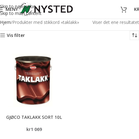
Skip to navigation
MENY
K
Skip to main content
Hjem
Produkter med stikkord «taklakk»
Viser det ene resultatet
Vis filter
GJØCO TAKLAKK SORT 10L
kr
1 069