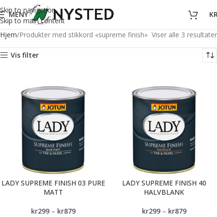
Skip to navigation
MENY
K
Skip to main content
Hjem
Produkter med stikkord «supreme finish»
Viser alle 3 resultater
Vis filter
LADY SUPREME FINISH 03 PURE
LADY SUPREME FINISH 40
MATT
HALVBLANK
kr
299
–
kr
879
kr
299
–
kr
879