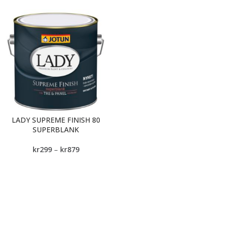
LADY SUPREME FINISH 80
SUPERBLANK
kr
299
–
kr
879