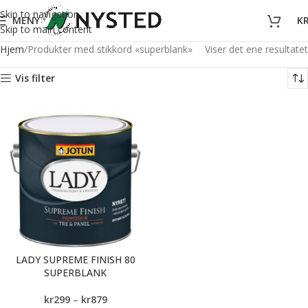
Skip to navigation
MENY
K
Skip to main content
Hjem
Produkter med stikkord «superblank»
Viser det ene resultatet
Vis filter
LADY SUPREME FINISH 80
SUPERBLANK
kr
299
–
kr
879