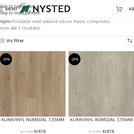
Skip to navigation
MENY
K
Skip to main content
Hjem
Produkter med stikkord «Stone Plastic Composite»
Viser alle 5 resultater
Vis filter
-23%
-23%
KLIKKVINYL NUMEDAL 7,55MM
KLIKKVINYL ROMSDAL 7,55MM
kr
818
kr
818
kr
1 064
kr
1 064