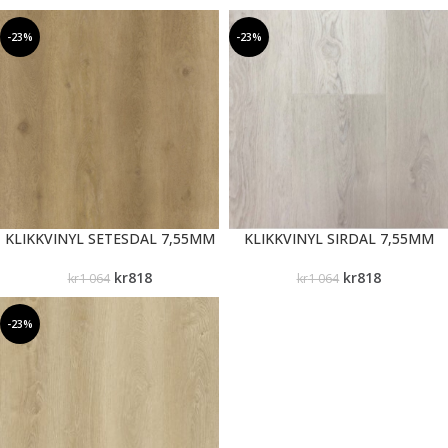
-23%
-23%
KLIKKVINYL SETESDAL 7,55MM
KLIKKVINYL SIRDAL 7,55MM
kr
818
kr
818
kr
1 064
kr
1 064
-23%