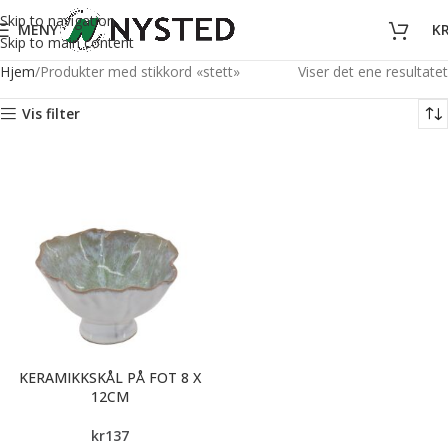
Skip to navigation
MENY
K
Skip to main content
Hjem
Produkter med stikkord «stett»
Viser det ene resultatet
Vis filter
KERAMIKKSKÅL PÅ FOT 8 X
12CM
kr
137