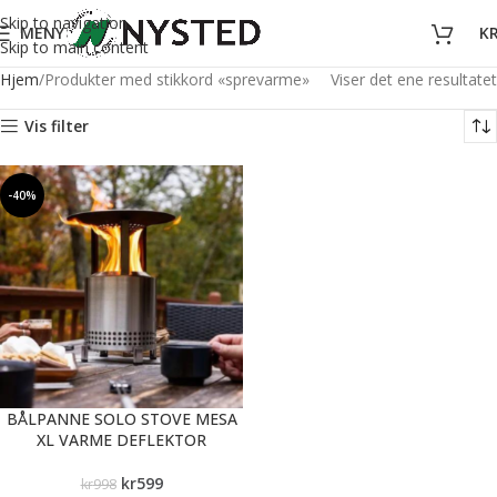
Skip to navigation
MENY
K
Skip to main content
Hjem
Produkter med stikkord «sprevarme»
Viser det ene resultatet
Vis filter
-40%
BÅLPANNE SOLO STOVE MESA
XL VARME DEFLEKTOR
kr
599
kr
998