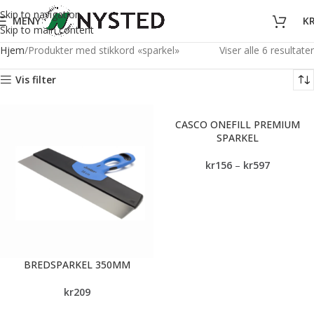
Skip to navigation
MENY
K
Skip to main content
Hjem
Produkter med stikkord «sparkel»
Viser alle 6 resultater
Vis filter
CASCO ONEFILL PREMIUM
SPARKEL
kr
156
–
kr
597
BREDSPARKEL 350MM
kr
209