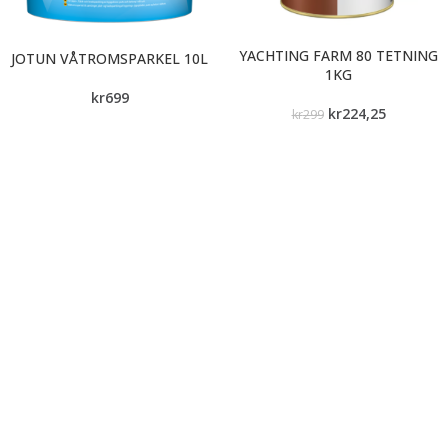
YACHTING FARM 80 TETNING
JOTUN VÅTROMSPARKEL 10L
1KG
kr
699
kr
224,25
kr
299