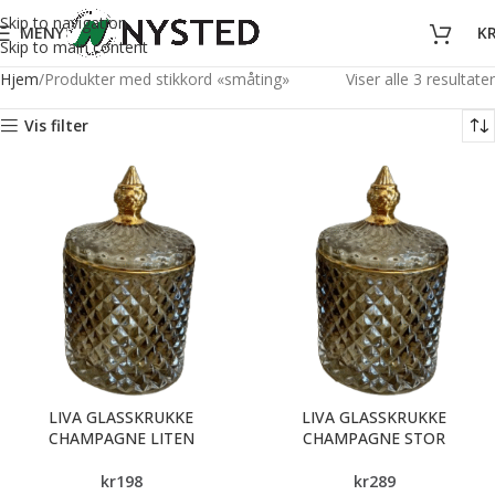
Skip to navigation
MENY
K
Skip to main content
Hjem
Produkter med stikkord «småting»
Viser alle 3 resultater
Vis filter
LIVA GLASSKRUKKE
LIVA GLASSKRUKKE
CHAMPAGNE LITEN
CHAMPAGNE STOR
kr
198
kr
289