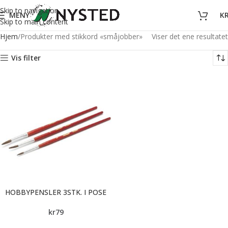
Skip to navigation
MENY
K
Skip to main content
Hjem
Produkter med stikkord «småjobber»
Viser det ene resultatet
Vis filter
HOBBYPENSLER 3STK. I POSE
kr
79