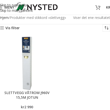
Skip to navigation
MENY
K
Skip to main content
Hjem
Produkter med stikkord «slettvegg»
Viser det ene resultatet
Vis filter
SLETTVEGG VÅTROM J960V
15,5M JOTUN
kr
2 990