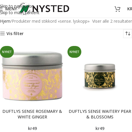
Skip to navigation
MENY
K
Skip to main content
Hjem
Produkter med stikkord «sense. lyskopp»
Viser alle 2 resultater
Vis filter
NYHET
NYHET
DUFTLYS SENSE ROSEMARY &
DUFTLYS SENSE WAITERY PEAR
WHITE GINGER
& BLOSSOMS
kr
49
kr
49