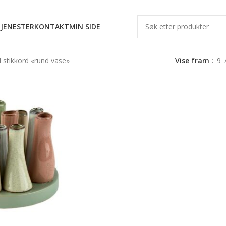
JENESTER
KONTAKT
MIN SIDE
 stikkord «rund vase»
Vise fram
9