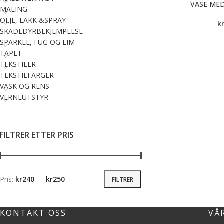
VASE ME
MALING
OLJE, LAKK &SPRAY
k
SKADEDYRBEKJEMPELSE
SPARKEL, FUG OG LIM
TAPET
TEKSTILER
TEKSTILFARGER
VASK OG RENS
VERNEUTSTYR
FILTRER ETTER PRIS
Pris:
kr240
—
kr250
FILTRER
KONTAKT OSS
VÅ