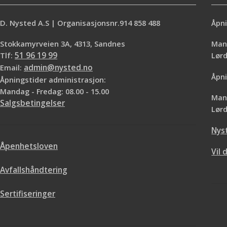
D. Nysted A.S | Organisasjonsnr.914 858 488
Åpni
Stokkamyrveien 3A, 4313, Sandnes
Mand
Tlf:
51 96 19 99
Lø
Email:
admin@nysted.no
Åpni
Åpningstider administrasjon:
Mandag - Fredag: 08.00 - 15.00
Mand
Salgsbetingelser
Lørd
Nys
Åpenhetsloven
Vil 
Avfallshåndtering
Sertifiseringer