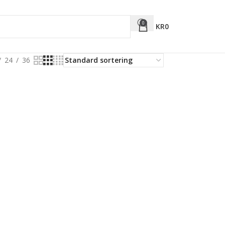
0
KR
0
24
36