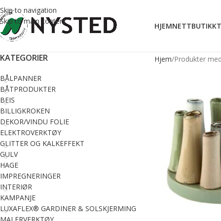
Skip to navigation
Skip to main content
HJEM
NETTBUTIKK
T
KATEGORIER
Hjem
Produkter med
BÅLPANNER
BÅTPRODUKTER
BEIS
BILLIGKROKEN
DEKOR/VINDU FOLIE
ELEKTROVERKTØY
GLITTER OG KALKEFFEKT
GULV
HAGE
IMPREGNERINGER
INTERIØR
KAMPANJE
LUXAFLEX® GARDINER & SOLSKJERMING
MALERVERKTØY