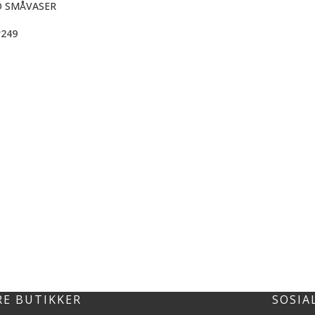
D SMÅVASER
r
249
RE BUTIKKER
SOSIA