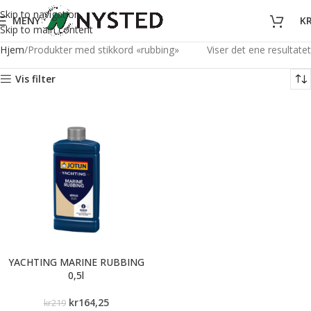
Skip to navigation
MENY
K
Skip to main content
Hjem
Produkter med stikkord «rubbing»
Viser det ene resultatet
Vis filter
YACHTING MARINE RUBBING
0,5l
kr
164,25
kr
219