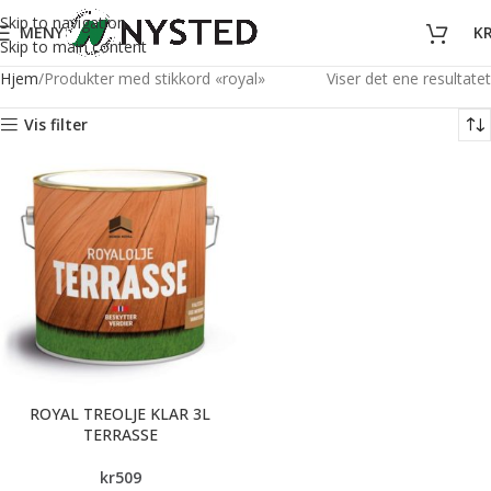
Skip to navigation
MENY
K
Skip to main content
Hjem
Produkter med stikkord «royal»
Viser det ene resultatet
Vis filter
ROYAL TREOLJE KLAR 3L
TERRASSE
kr
509