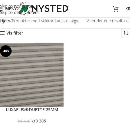
Skip to navigation
MENY
K
Skip to main content
Hjem
Produkter med stikkord «restesalg»
Viser det ene resultatet
Vis filter
-40%
LUXAFLEX®DUETTE 25MM
kr
3 385
kr
5 675