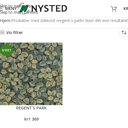
Skip to navigation
MENY
K
Skip to main content
Hjem
Produkter med stikkord «regent`s park»
Viser det ene resultatet
Vis filter
NYHET
REGENT`S PARK
kr
1 369