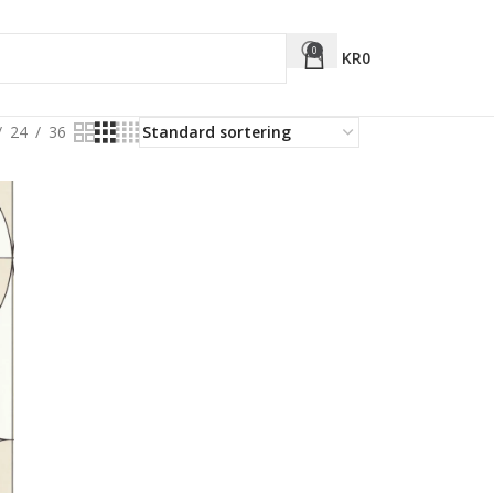
0
KR
0
24
36