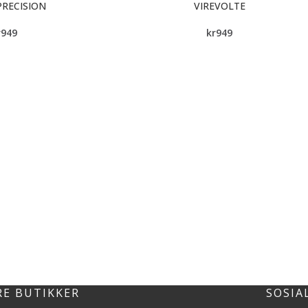
PRECISION
VIREVOLTE
r
949
kr
949
RE BUTIKKER
SOSIA