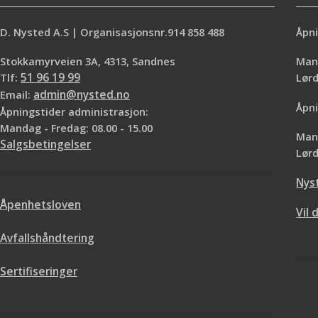
D. Nysted A.S | Organisasjonsnr.914 858 488
Åpni
Stokkamyrveien 3A, 4313, Sandnes
Mand
Tlf:
51 96 19 99
Lø
Email:
admin@nysted.no
Åpni
Åpningstider administrasjon:
Mandag - Fredag: 08.00 - 15.00
Mand
Salgsbetingelser
Lørd
Nys
Åpenhetsloven
Vil 
Avfallshåndtering
Sertifiseringer