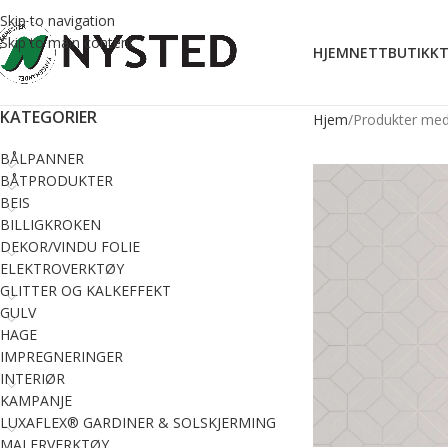
Skip to navigation
Skip to main content
HJEM
NETTBUTIKK
T
KATEGORIER
Hjem
Produkter med 
BÅLPANNER
BÅTPRODUKTER
BEIS
BILLIGKROKEN
DEKOR/VINDU FOLIE
ELEKTROVERKTØY
GLITTER OG KALKEFFEKT
GULV
HAGE
IMPREGNERINGER
INTERIØR
KAMPANJE
LUXAFLEX® GARDINER & SOLSKJERMING
MALERVERKTØY