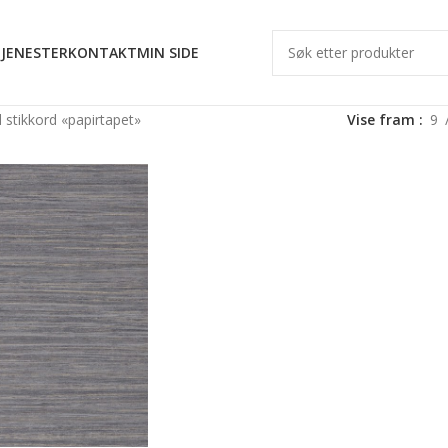
JENESTER
KONTAKT
MIN SIDE
stikkord «papirtapet»
Vise fram
9