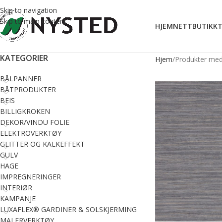
Skip to navigation
Skip to main content
HJEM
NETTBUTIKK
T
KATEGORIER
Hjem
Produkter med 
BÅLPANNER
BÅTPRODUKTER
BEIS
BILLIGKROKEN
DEKOR/VINDU FOLIE
ELEKTROVERKTØY
GLITTER OG KALKEFFEKT
GULV
HAGE
IMPREGNERINGER
INTERIØR
KAMPANJE
LUXAFLEX® GARDINER & SOLSKJERMING
MALERVERKTØY