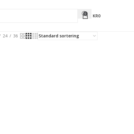
0
KR
0
24
36