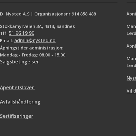
D. Nysted A.S | Organisasjonsnr.914 858 488
Åpni
Stokkamyrveien 3A, 4313, Sandnes
Mand
Tlf:
51 96 19 99
Lø
Email:
admin@nysted.no
Åpni
Åpningstider administrasjon:
Mandag - Fredag: 08.00 - 15.00
Mand
Salgsbetingelser
Lørd
Nys
Åpenhetsloven
Vil 
Avfallshåndtering
Sertifiseringer