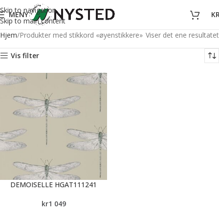
Skip to navigation
MENY
K
Skip to main content
Hjem
Produkter med stikkord «øyenstikkere»
Viser det ene resultatet
Vis filter
DEMOISELLE HGAT111241
kr
1 049