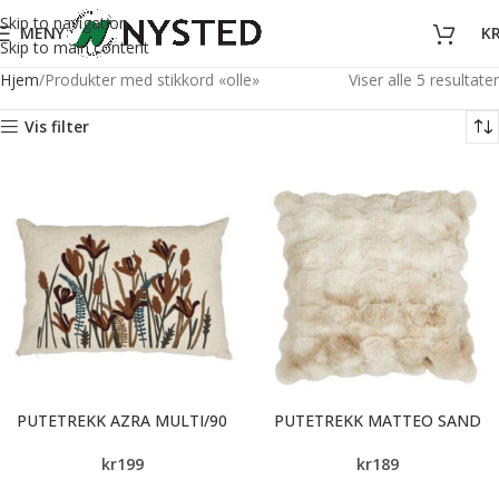
Skip to navigation
MENY
K
Skip to main content
Hjem
Produkter med stikkord «olle»
Viser alle 5 resultater
Vis filter
PUTETREKK AZRA MULTI/90
PUTETREKK MATTEO SAND
kr
199
kr
189