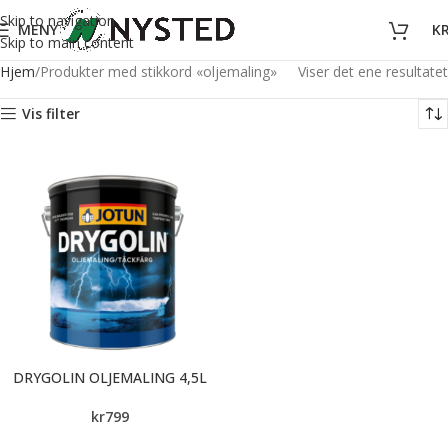
Skip to navigation
MENY
K
Skip to main content
Hjem
Produkter med stikkord «oljemaling»
Viser det ene resultatet
Vis filter
DRYGOLIN OLJEMALING 4,5L
kr
799