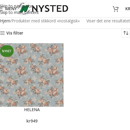
Skip to navigation
MENY
K
Skip to main content
Hjem
Produkter med stikkord «nostalgisk»
Viser det ene resultatet
Vis filter
NYHET
HELENA
kr
949