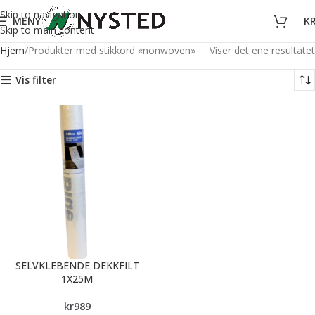
Skip to navigation
MENY
K
Skip to main content
Hjem
Produkter med stikkord «nonwoven»
Viser det ene resultatet
Vis filter
SELVKLEBENDE DEKKFILT
1X25M
kr
989