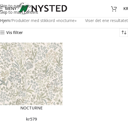
Skip to navigation
MENY
K
Skip to main content
Hjem
Produkter med stikkord «nocturne»
Viser det ene resultatet
Vis filter
NOCTURNE
kr
579