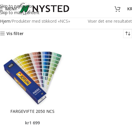
Skip to navigation
MENY
K
Skip to main content
Hjem
Produkter med stikkord «NCS»
Viser det ene resultatet
Vis filter
FARGEVIFTE 2050 NCS
kr
1 699