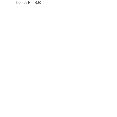
kr
1 980
kr
2 475