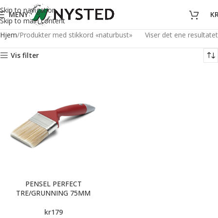
Skip to navigation
MENY
K
Skip to main content
Hjem
Produkter med stikkord «naturbust»
Viser det ene resultatet
Vis filter
PENSEL PERFECT
TRE/GRUNNING 75MM
kr
179