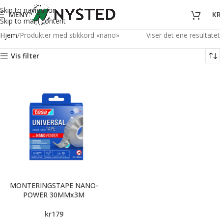
Skip to navigation
MENY
K
Skip to main content
Hjem
Produkter med stikkord «nano»
Viser det ene resultatet
Vis filter
MONTERINGSTAPE NANO-
POWER 30MMx3M
kr
179