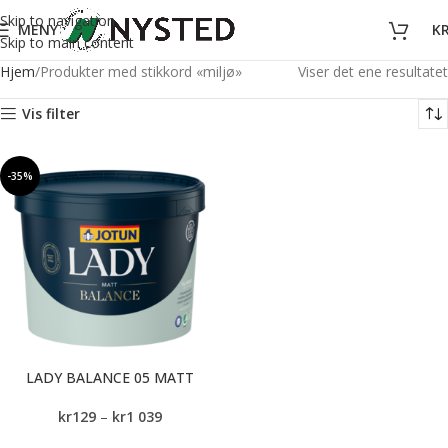
Skip to navigation
MENY
K
Skip to main content
Hjem
Produkter med stikkord «miljø»
Viser det ene resultatet
Vis filter
-35%
LADY BALANCE 05 MATT
kr
129
–
kr
1 039