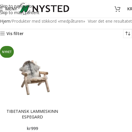
Skip to navigation
MENY
K
Skip to main content
Hjem
Produkter med stikkord «medpåturen»
Viser det ene resultatet
Vis filter
NYHET
TIBETANSK LAMMESKINN
ESPEGARD
kr
999