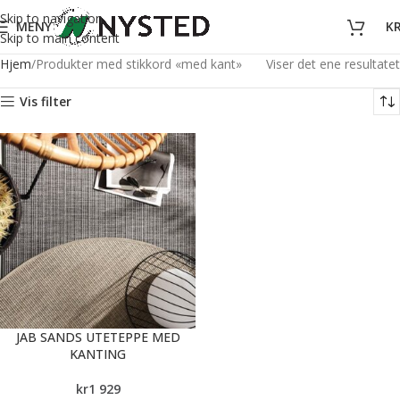
Skip to navigation
MENY
K
Skip to main content
Hjem
Produkter med stikkord «med kant»
Viser det ene resultatet
Vis filter
JAB SANDS UTETEPPE MED
KANTING
kr
1 929