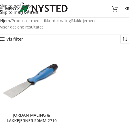
Skip to navigation
MENY
K
Skip to main content
Hjem
Produkter med stikkord «maling&lakkfjerner»
Viser det ene resultatet
Vis filter
JORDAN MALING &
LAKKFJERNER 50MM 2710