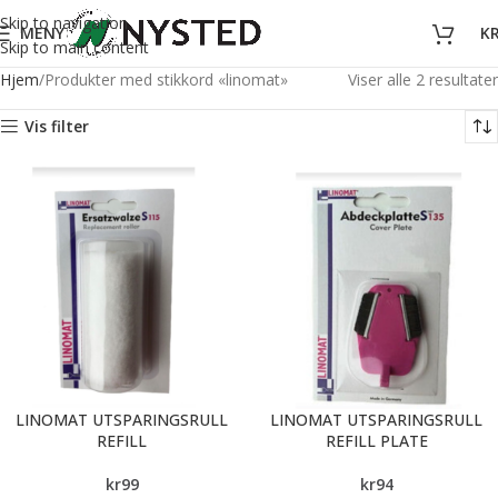
Skip to navigation
MENY
K
Skip to main content
Hjem
Produkter med stikkord «linomat»
Viser alle 2 resultater
Vis filter
LINOMAT UTSPARINGSRULL
LINOMAT UTSPARINGSRULL
REFILL
REFILL PLATE
kr
99
kr
94