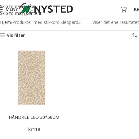
Skip to navigation
MENY
K
Skip to main content
Hjem
Produkter med stikkord «leopard»
Viser det ene resultatet
Vis filter
HÅNDKLE LEO 30*50CM
kr
119