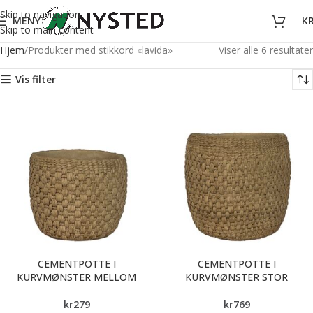
Skip to navigation
MENY
K
Skip to main content
Hjem
Produkter med stikkord «lavida»
Viser alle 6 resultater
Vis filter
CEMENTPOTTE I
CEMENTPOTTE I
KURVMØNSTER MELLOM
KURVMØNSTER STOR
kr
279
kr
769