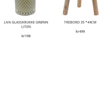
LIVA GLASSKRUKKE GRØNN
TREBORD 35 *44CM
LITEN
kr
499
kr
198