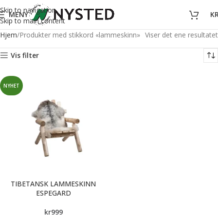
Skip to navigation
MENY
K
Skip to main content
Hjem
Produkter med stikkord «lammeskinn»
Viser det ene resultatet
Vis filter
NYHET
TIBETANSK LAMMESKINN
ESPEGARD
kr
999