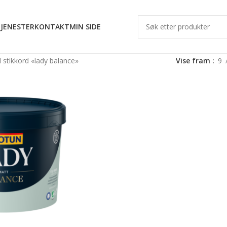
JENESTER
KONTAKT
MIN SIDE
stikkord «lady balance»
Vise fram
9