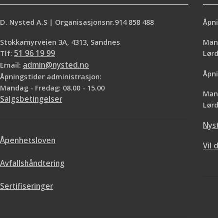
D. Nysted A.S | Organisasjonsnr.914 858 488
Åpni
Stokkamyrveien 3A, 4313, Sandnes
Mand
Tlf:
51 96 19 99
Lø
Email:
admin@nysted.no
Åpni
Åpningstider administrasjon:
Mandag - Fredag: 08.00 - 15.00
Mand
Salgsbetingelser
Lørd
Nys
Åpenhetsloven
Vil 
Avfallshåndtering
Sertifiseringer