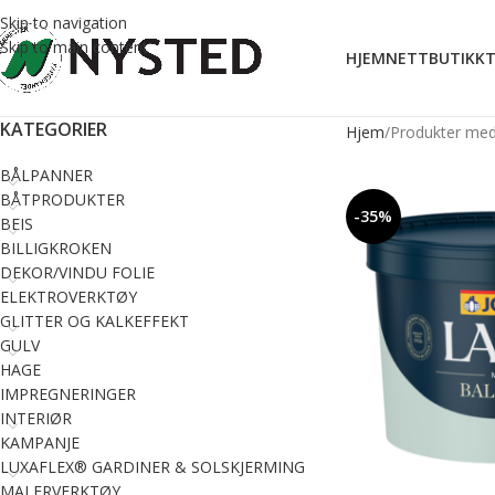
Skip to navigation
Skip to main content
HJEM
NETTBUTIKK
T
KATEGORIER
Hjem
Produkter med 
BÅLPANNER
BÅTPRODUKTER
-35%
BEIS
BILLIGKROKEN
DEKOR/VINDU FOLIE
ELEKTROVERKTØY
GLITTER OG KALKEFFEKT
GULV
HAGE
IMPREGNERINGER
INTERIØR
KAMPANJE
LUXAFLEX® GARDINER & SOLSKJERMING
MALERVERKTØY