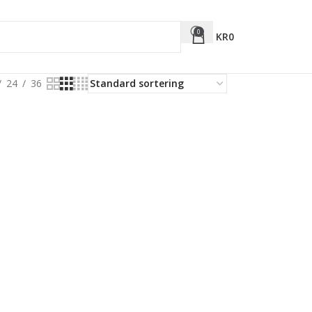
0
KR
0
24
36