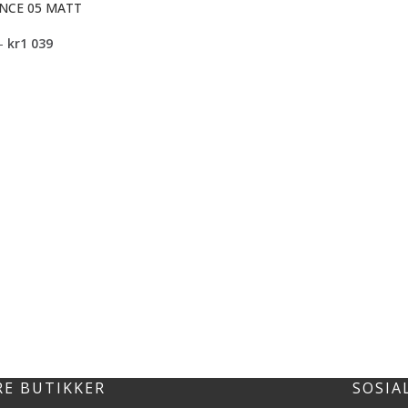
NCE 05 MATT
–
kr
1 039
RE BUTIKKER
SOSIA